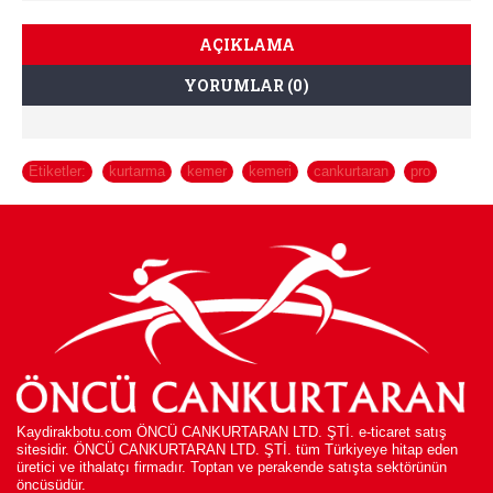
AÇIKLAMA
YORUMLAR (0)
Etiketler:
kurtarma
,
kemer
,
kemeri
,
cankurtaran
,
pro
Kaydirakbotu.com ÖNCÜ CANKURTARAN LTD. ŞTİ. e-ticaret satış
sitesidir. ÖNCÜ CANKURTARAN LTD. ŞTİ. tüm Türkiyeye hitap eden
üretici ve ithalatçı firmadır. Toptan ve perakende satışta sektörünün
öncüsüdür.