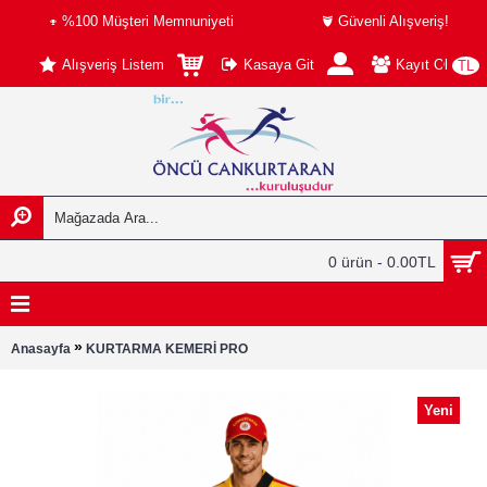
%100 Müşteri Memnuniyeti
Güvenli Alışveriş!
Alışveriş Listem
Kasaya Git
Kayıt Ol
TL
0 ürün - 0.00TL
»
Anasayfa
KURTARMA KEMERİ PRO
Yeni