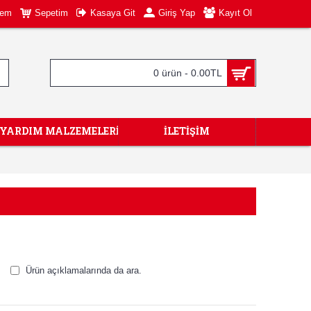
tem
Sepetim
Kasaya Git
Giriş Yap
Kayıt Ol
0 ürün - 0.00TL
KYARDIM MALZEMELERİ
İLETIŞIM
Ürün açıklamalarında da ara.