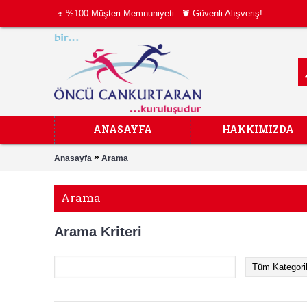
%100 Müşteri Memnuniyeti
Güvenli Alışveriş!
ANASAYFA
HAKKIMIZDA
»
Anasayfa
Arama
Arama
Arama Kriteri