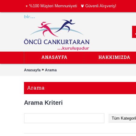
%100 Müşteri Memnuniyeti
Güvenli Alışveriş!
ANASAYFA
HAKKIMIZDA
»
Anasayfa
Arama
Arama
Arama Kriteri