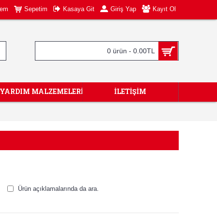
tem
Sepetim
Kasaya Git
Giriş Yap
Kayıt Ol
0 ürün - 0.00TL
KYARDIM MALZEMELERİ
İLETIŞIM
Ürün açıklamalarında da ara.