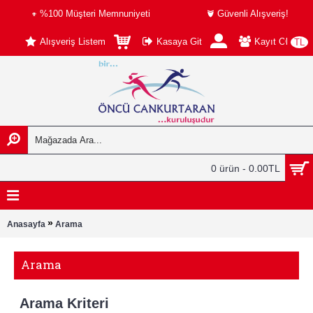
%100 Müşteri Memnuniyeti
Güvenli Alışveriş!
Alışveriş Listem
Kasaya Git
Kayıt Ol
TL
0 ürün - 0.00TL
»
Anasayfa
Arama
Arama
Arama Kriteri