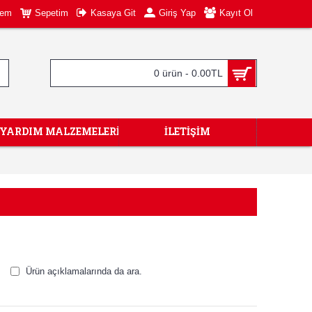
tem
Sepetim
Kasaya Git
Giriş Yap
Kayıt Ol
0 ürün - 0.00TL
KYARDIM MALZEMELERİ
İLETIŞIM
Ürün açıklamalarında da ara.