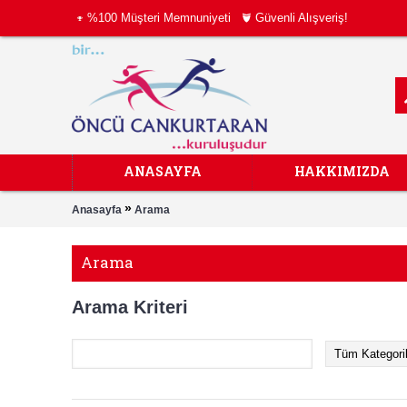
%100 Müşteri Memnuniyeti
Güvenli Alışveriş!
ANASAYFA
HAKKIMIZDA
»
Anasayfa
Arama
Arama
Arama Kriteri