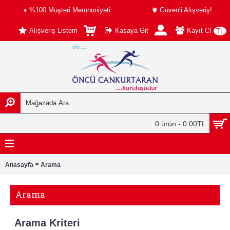
%100 Müşteri Memnuniyeti
Güvenli Alışveriş!
Alışveriş Listem
Kasaya Git
Kayıt Ol
TL
0 ürün - 0.00TL
»
Anasayfa
Arama
Arama
Arama Kriteri