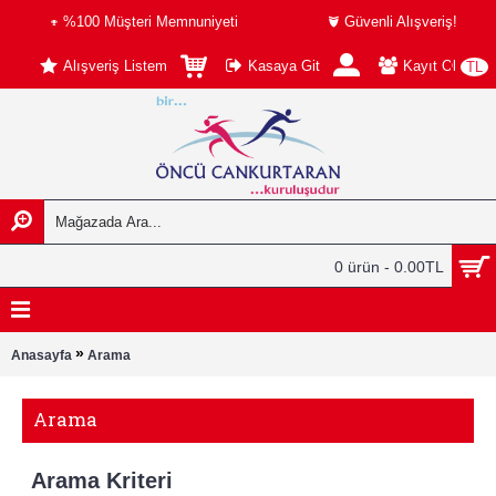
%100 Müşteri Memnuniyeti
Güvenli Alışveriş!
Alışveriş Listem
Kasaya Git
Kayıt Ol
TL
0 ürün - 0.00TL
»
Anasayfa
Arama
Arama
Arama Kriteri