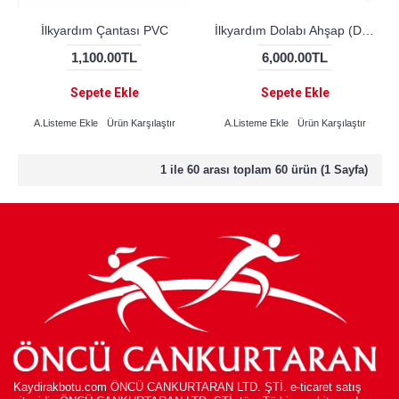
İlkyardım Çantası PVC
İlkyardım Dolabı Ahşap (DOLU)
1,100.00TL
6,000.00TL
Sepete Ekle
Sepete Ekle
A.Listeme Ekle
Ürün Karşılaştır
A.Listeme Ekle
Ürün Karşılaştır
1 ile 60 arası toplam 60 ürün (1 Sayfa)
Kaydirakbotu.com ÖNCÜ CANKURTARAN LTD. ŞTİ. e-ticaret satış