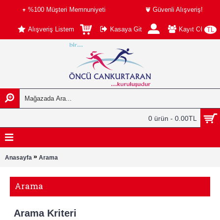
%100 Müşteri Memnuniyeti
Güvenli Alışveriş!
Alışveriş Listem
Kasaya Git
Kayıt Ol
TL
0 ürün - 0.00TL
»
Anasayfa
Arama
Arama
Arama Kriteri