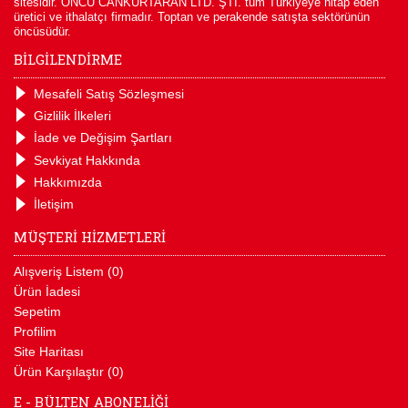
sitesidir. ÖNCÜ CANKURTARAN LTD. ŞTİ. tüm Türkiyeye hitap eden
üretici ve ithalatçı firmadır. Toptan ve perakende satışta sektörünün
öncüsüdür.
BİLGİLENDİRME
Mesafeli Satış Sözleşmesi
Gizlilik İlkeleri
İade ve Değişim Şartları
Sevkiyat Hakkında
Hakkımızda
İletişim
MÜŞTERİ HİZMETLERİ
Alışveriş Listem (
0
)
Ürün İadesi
Sepetim
Profilim
Site Haritası
Ürün Karşılaştır (
0
)
E - BÜLTEN ABONELİĞİ