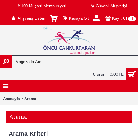
%100 Müşteri Memnuniyeti
Güvenli Alışveriş!
Alışveriş Listem
Kasaya Git
Kayıt Ol
TL
0 ürün - 0.00TL
»
Anasayfa
Arama
Arama
Arama Kriteri