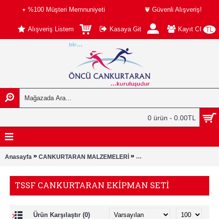
%100 Müşteri Memnuniyeti
Güvenli Alışveriş!
Alışveriş Listem
Kasaya Git
Kayıt Ol
TL
0 ürün - 0.00TL
»
»
Anasayfa
CANKURTARAN MALZEMELERİ
TSSF CANKURTARAN EKİPM
TSSF CANKURTARAN EKİPMAN SETİ
Ürün Karşılaştır (0)