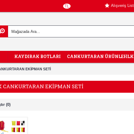
Alışveriş Lis
TL
KAYDIRAK BOTLARI
CANKURTARAN ÜRÜNLERİ
İL
ANKURTARAN EKİPMAN SETİ
K CANKURTARAN EKİPMAN SETİ
tır (0)