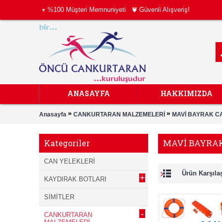
%100 Müşteri Memnuniyeti
Güvenli Alışveriş!
ANASAYFA
HAKKIMIZDA
»
»
Anasayfa
CANKURTARAN MALZEMELERİ
MAVİ BAYRAK C
MAVİ BAYRA
Kategoriler
CAN YELEKLERİ
Ürün Karşılaş
+
KAYDIRAK BOTLARI
SİMİTLER
-
CANKURTARAN