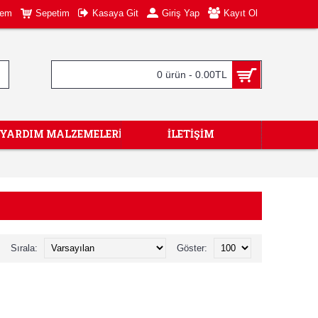
tem
Sepetim
Kasaya Git
Giriş Yap
Kayıt Ol
0 ürün - 0.00TL
KYARDIM MALZEMELERİ
İLETIŞIM
Sırala:
Göster: