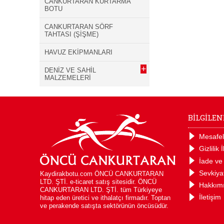
CANKURTARAN KURTARMA
BOTU
CANKURTARAN SÖRF
TAHTASI (ŞİŞME)
HAVUZ EKİPMANLARI
+
DENİZ VE SAHİL
MALZEMELERİ
BİLGİLE
Mesafel
Gizlilik 
İade ve
Sevkiya
Kaydirakbotu.com ÖNCÜ CANKURTARAN
LTD. ŞTİ. e-ticaret satış sitesidir. ÖNCÜ
Hakkım
CANKURTARAN LTD. ŞTİ. tüm Türkiyeye
İletişim
hitap eden üretici ve ithalatçı firmadır. Toptan
ve perakende satışta sektörünün öncüsüdür.