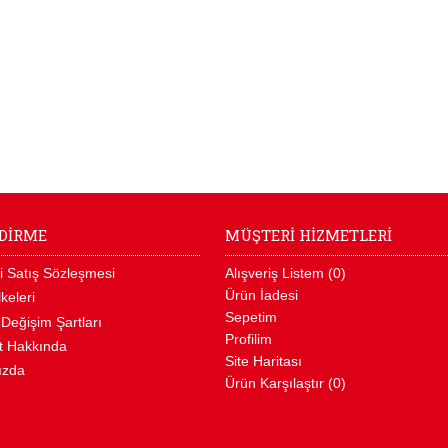
NDİRME
MÜŞTERİ HİZMETLERİ
i Satış Sözleşmesi
Alışveriş Listem (
0
)
Ürün İadesi
İlkeleri
Sepetim
 Değişim Şartları
Profilim
t Hakkında
Site Haritası
ızda
Ürün Karşılaştır (
0
)