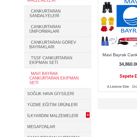
MALZEMELERİ
CANKURTARAN
SANDALYELERİ
CANKURTARAN
ÜNİFORMALARI
CANKURTARAN GÖREV
BAYRAKLARI
Mavi Bayrak Cank
TSSF CANKURTARAN
EKİPMAN SETİ
34,860.
MAVİ BAYRAK
Sepete E
CANKURTARAN EKİPMAN
SETİ
A.Listeme Ekle
Ürü
SOĞUK HAVA GİYSİLERİ
YÜZME EĞİTİM ÜRÜNLERİ
+
İLKYARDIM MALZEMELERİ
MEGAFONLAR