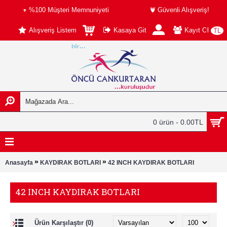
%100 Müşteri Memnuniyeti
Güvenli Alışveriş!
Alışveriş Listem
Kasaya Git
Kayıt Ol
TL
0 ürün - 0.00TL
»
»
Anasayfa
KAYDIRAK BOTLARI
42 INCH KAYDIRAK BOTLARI
42 INCH KAYDIRAK BOTLARI
Ürün Karşılaştır (0)