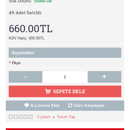
Stok Durumu:
Stokta var
49
-Adet Satıldı
660.00TL
KDV Hariç: 600.00TL
Seçenekler:
Ölçü:
*
-
+
SEPETE EKLE
A.Listeme Ekle
Ürün Karşılaştır
0 yorum
Yorum Yap
•