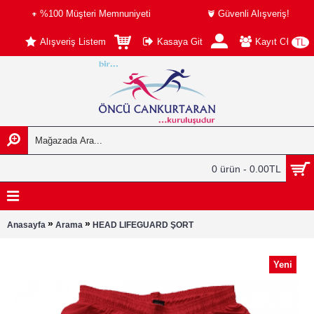
%100 Müşteri Memnuniyeti
Güvenli Alışveriş!
Alışveriş Listem
Kasaya Git
Kayıt Ol
TL
0 ürün - 0.00TL
»
»
Anasayfa
Arama
HEAD LIFEGUARD ŞORT
Yeni