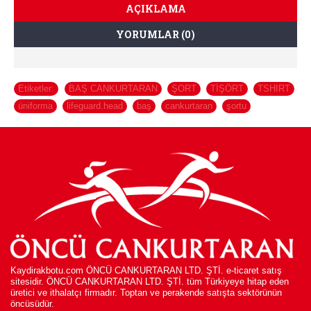
AÇIKLAMA
YORUMLAR (0)
Etiketler:
BAŞ CANKURTARAN
,
ŞORT
,
TİŞÖRT
,
TSHIRT
,
üniforma
,
lifeguard.head
,
baş
,
cankurtaran
,
şortu
Kaydirakbotu.com ÖNCÜ CANKURTARAN LTD. ŞTİ. e-ticaret satış
sitesidir. ÖNCÜ CANKURTARAN LTD. ŞTİ. tüm Türkiyeye hitap eden
üretici ve ithalatçı firmadır. Toptan ve perakende satışta sektörünün
öncüsüdür.