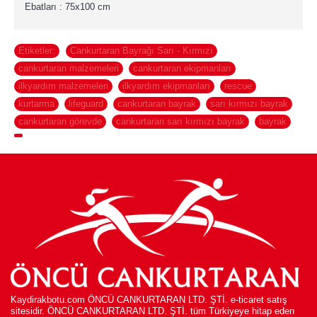
Ebatları : 75x100 cm
Etiketler:
Cankurtaran Bayrağı Sarı - Kırmızı
,
cankurtaran malzemeleri
,
cankurtaran ekipmanları
,
ilkyardım malzemeleri
,
ilkyardım ekipmanları
,
rescue
,
kurtarma
,
lifeguard
,
cankurtaran bayrak
,
sarı kırmızı bayrak
,
cankurtaran görevde
,
cankurtaran sarı kırmızı bayrak
,
bayrak
,
Kaydirakbotu.com ÖNCÜ CANKURTARAN LTD. ŞTİ. e-ticaret satış
sitesidir. ÖNCÜ CANKURTARAN LTD. ŞTİ. tüm Türkiyeye hitap eden