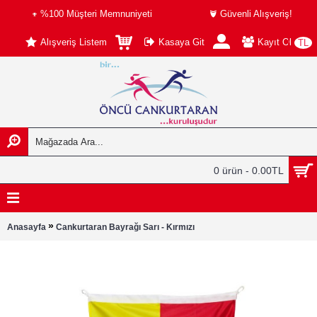
%100 Müşteri Memnuniyeti
Güvenli Alışveriş!
Alışveriş Listem
Kasaya Git
Kayıt Ol
TL
0 ürün - 0.00TL
»
Anasayfa
Cankurtaran Bayrağı Sarı - Kırmızı