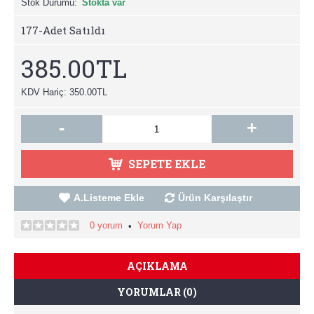
Stok Durumu:
Stokta var
177
-Adet Satıldı
385.00TL
KDV Hariç: 350.00TL
-
+
SEPETE EKLE
A.Listeme Ekle
Ürün Karşılaştır
0 yorum
Yorum Yap
•
AÇIKLAMA
YORUMLAR (0)