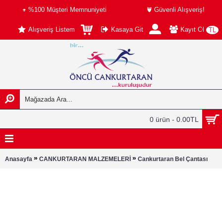
%100 Müşteri Memnuniyeti
Güvenli Alışveriş!
Alışveriş Listem
Kasaya Git
Kayıt Ol
TL
0 ürün - 0.00TL
»
»
Anasayfa
CANKURTARAN MALZEMELERİ
Cankurtaran Bel Çantası