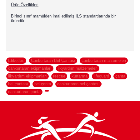
Ürün Özellikleri
Birinci sınıf mamülden imal edilmiş ILS standartlarında bir
üründür.
Etiketler:
Cankurtaran Bel Çantası
,
cankurtaran malzemeleri
,
cankurtaran ekipmanları
,
ilkyardım malzemeleri
,
ilkyardım ekipmanları
,
rescue
,
kurtarma
,
lifeguard
,
çanta
,
bel çantası
,
bel çanta
,
cankurtaran bel çantası
,
cankurtaran çanta
,