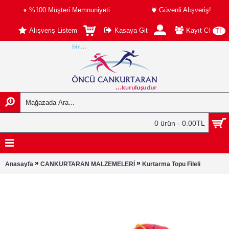
%100 Müşteri Memnuniyeti
Güvenli Alışveriş!
Alışveriş Listem
Kasaya Git
Kayıt Ol
TL
0 ürün - 0.00TL
»
»
Anasayfa
CANKURTARAN MALZEMELERİ
Kurtarma Topu Fileli