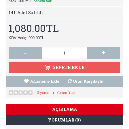
Stok Durumu:
Stokta var
141
-Adet Satıldı
1,080.00TL
KDV Hariç: 900.00TL
-
+
SEPETE EKLE
A.Listeme Ekle
Ürün Karşılaştır
0 yorum
Yorum Yap
•
AÇIKLAMA
YORUMLAR (0)