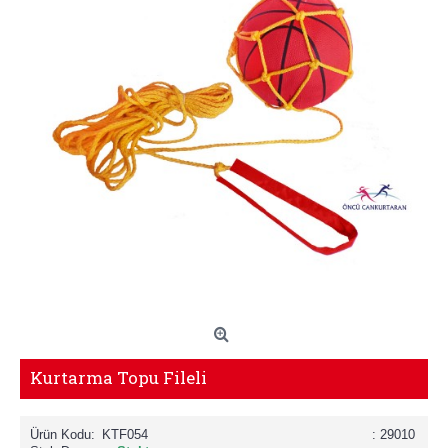
Kurtarma Topu Fileli
Ürün Kodu:
KTF054
: 29010