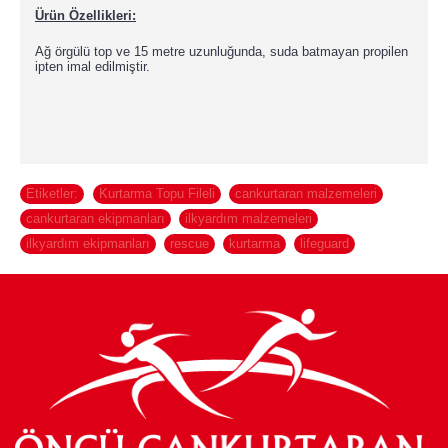
Ürün Özellikleri:
Ağ örgülü top ve 15 metre uzunluğunda, suda batmayan propilen
ipten imal edilmiştir.
Etiketler:
Kurtarma Topu Fileli
,
cankurtaran malzemeleri
,
cankurtaran ekipmanları
,
ilkyardım malzemeleri
,
ilkyardım ekipmanları
,
rescue
,
kurtarma
,
lifeguard