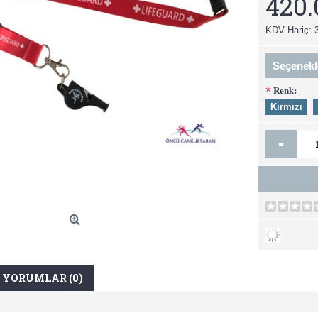
420
KDV Hariç: 
Seçenekl
Renk:
*
Kırmızı
-
YORUMLAR (0)