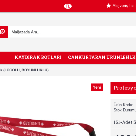
Alışveriş Lis
TL
KAYDIRAK BOTLARI
CANKURTARAN ÜRÜNLERİ
İL
dük (LOGOLU, BOYUNLUKLU)
Profesy
Yeni
Ürün Kodu:
Stok Durumu
161
-Adet S