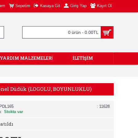
tem
Sepetim
Kasaya Git
Giriş Yap
Kayıt Ol
0 ürün - 0.00TL
KYARDIM MALZEMELERİ
İLETIŞIM
onel Düdük (LOGOLU, BOYUNLUKLU)
PDL165
: 11628
:
Stokta var
atıldı