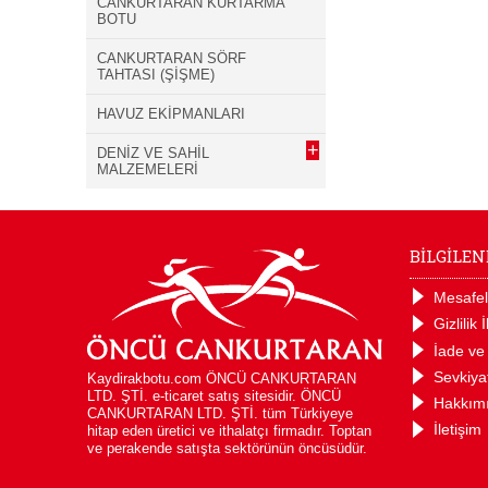
CANKURTARAN KURTARMA
BOTU
CANKURTARAN SÖRF
TAHTASI (ŞİŞME)
HAVUZ EKİPMANLARI
+
DENİZ VE SAHİL
MALZEMELERİ
BİLGİLE
Mesafel
Gizlilik 
İade ve
Sevkiya
Kaydirakbotu.com ÖNCÜ CANKURTARAN
LTD. ŞTİ. e-ticaret satış sitesidir. ÖNCÜ
Hakkım
CANKURTARAN LTD. ŞTİ. tüm Türkiyeye
İletişim
hitap eden üretici ve ithalatçı firmadır. Toptan
ve perakende satışta sektörünün öncüsüdür.