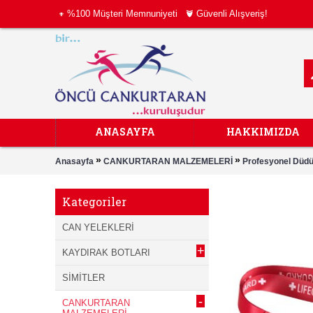
%100 Müşteri Memnuniyeti
Güvenli Alışveriş!
ANASAYFA
HAKKIMIZDA
»
»
Anasayfa
CANKURTARAN MALZEMELERİ
Profesyonel Dü
Kategoriler
CAN YELEKLERİ
+
KAYDIRAK BOTLARI
SİMİTLER
-
CANKURTARAN