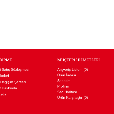
NDİRME
MÜŞTERİ HİZMETLERİ
i Satış Sözleşmesi
Alışveriş Listem (
0
)
Ürün İadesi
İlkeleri
Sepetim
 Değişim Şartları
Profilim
t Hakkında
Site Haritası
ızda
Ürün Karşılaştır (
0
)