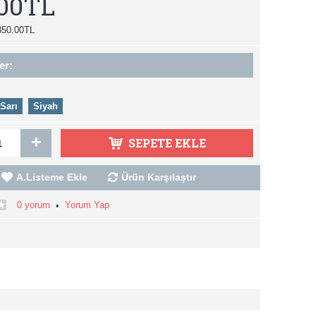
.00TL
350.00TL
er:
Sarı
Siyah
+
SEPETE EKLE
A.Listeme Ekle
Ürün Karşılaştır
0 yorum
Yorum Yap
•