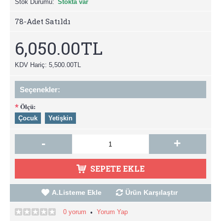
Stok Durumu:
Stokta var
78
-Adet Satıldı
6,050.00TL
KDV Hariç: 5,500.00TL
Seçenekler:
Ölçü:
*
Çocuk
Yetişkin
-
+
SEPETE EKLE
A.Listeme Ekle
Ürün Karşılaştır
0 yorum
Yorum Yap
•