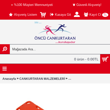
%100 Müşteri Memnuniyeti
Güvenli Alışveriş!
Alışveriş Listem
Kasaya Git
Kayıt Ol
TL
0 ürün - 0.00TL
»
»
Anasayfa
CANKURTARAN MALZEMELERİ
Yüzer Sedye (Omurga Tahtası