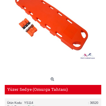
Yüzer Sedye (Omurga Tahtası)
Ürün Kodu:
YS114
: 36520