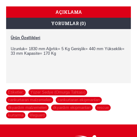
AÇIKLAMA
YORUMLAR (0)
Ürün Özellikleri
Uzunluk= 1830 mm Ağırlık= 5 Kg Genişlik= 440 mm Yükseklik=
33 mm Kapasite= 170 Kg
Etiketler:
Yüzer Sedye (Omurga Tahtası)
,
cankurtaran malzemeleri
,
cankurtaran ekipmanları
,
ilkyardım malzemeleri
,
ilkyardım ekipmanları
,
rescue
,
kurtarma
,
lifeguard