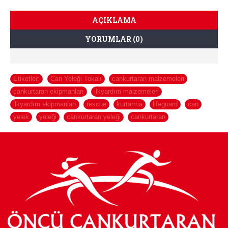
AÇIKLAMA
YORUMLAR (0)
Etiketler:
Can Yeleği Tokalı
,
cankurtaran malzemeleri
,
cankurtaran ekipmanları
,
ilkyardım malzemeleri
,
ilkyardım ekipmanları
,
rescue
,
kurtarma
,
lifeguard
,
can
,
yelek
,
yeleği
,
cankurtaran yeleği
,
cankurtaran