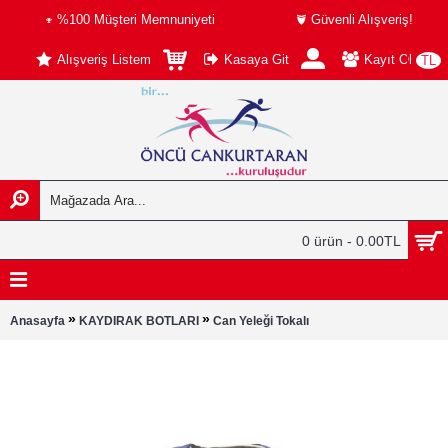
%100 Müşteri Memnuniyeti
Güvenli Alışveriş!
Alışveriş Listem
Kasaya Git
Kayıt Ol
TL
0 ürün - 0.00TL
»
»
Anasayfa
KAYDIRAK BOTLARI
Can Yeleği Tokalı