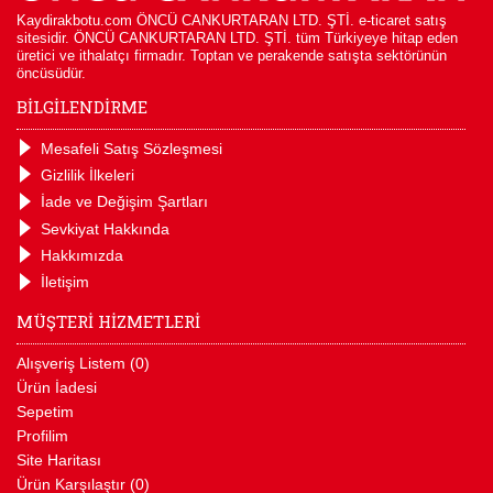
Kaydirakbotu.com ÖNCÜ CANKURTARAN LTD. ŞTİ. e-ticaret satış
sitesidir. ÖNCÜ CANKURTARAN LTD. ŞTİ. tüm Türkiyeye hitap eden
üretici ve ithalatçı firmadır. Toptan ve perakende satışta sektörünün
öncüsüdür.
BİLGİLENDİRME
Mesafeli Satış Sözleşmesi
Gizlilik İlkeleri
İade ve Değişim Şartları
Sevkiyat Hakkında
Hakkımızda
İletişim
MÜŞTERİ HİZMETLERİ
Alışveriş Listem (
0
)
Ürün İadesi
Sepetim
Profilim
Site Haritası
Ürün Karşılaştır (
0
)