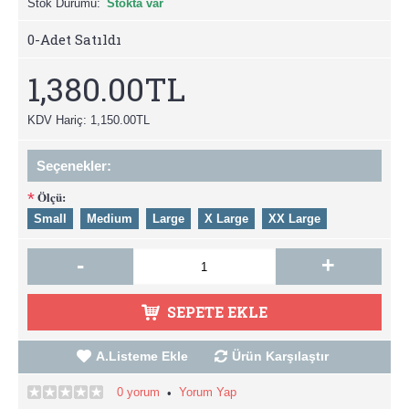
Stok Durumu:
Stokta var
0
-Adet Satıldı
1,380.00TL
KDV Hariç: 1,150.00TL
Seçenekler:
Ölçü:
*
Small
Medium
Large
X Large
XX Large
-
+
SEPETE EKLE
A.Listeme Ekle
Ürün Karşılaştır
0 yorum
Yorum Yap
•