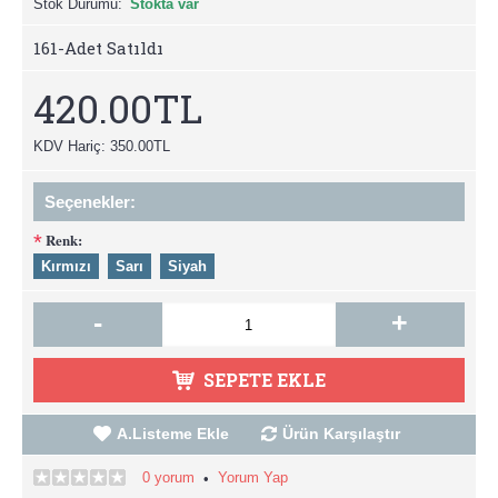
Stok Durumu:
Stokta var
161
-Adet Satıldı
420.00TL
KDV Hariç: 350.00TL
Seçenekler:
Renk:
*
Kırmızı
Sarı
Siyah
-
+
SEPETE EKLE
A.Listeme Ekle
Ürün Karşılaştır
0 yorum
Yorum Yap
•