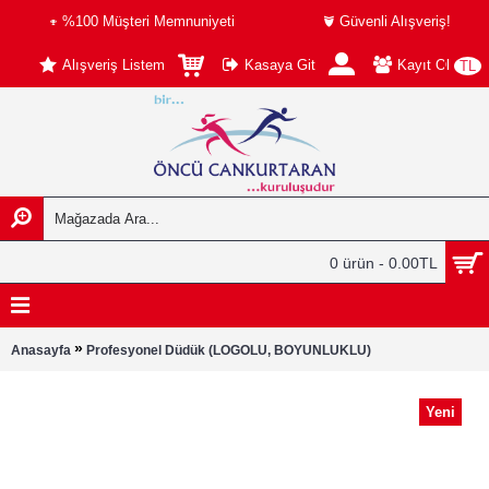
%100 Müşteri Memnuniyeti
Güvenli Alışveriş!
Alışveriş Listem
Kasaya Git
Kayıt Ol
TL
0 ürün - 0.00TL
»
Anasayfa
Profesyonel Düdük (LOGOLU, BOYUNLUKLU)
Yeni